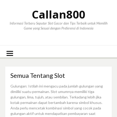
Lompat
ke
Callan800
konten
Informasi Terbaru Seputar Slot Gacor dan Tips Terbaik untuk Memilih
Game yang Sesuai dengan Preferensi di Indonesia
Semua Tentang Slot
Gulungan: Istilah ini mengacu pada jumlah gulungan yang
dimiliki suatu permainan. Slot umumnya memiliki tiga
gulungan, lima, tujuh, atau sembilan. Terkadang lebih jika
kotak permainan dapat bertambah karena simbol khusus.
Anda perlu mencetak kombinasi simbol yang cocok pada
gulungan aktif untuk mendapatkan pembayaran saat