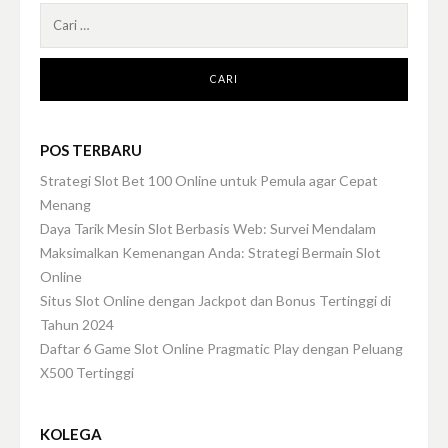
Cari
untuk:
POS TERBARU
Strategi Slot Bet 100 Online untuk Pemula agar Cepat
Menang
Daya Tarik Mesin Slot Berbasis Web: Survei Mendalam
Maksimalkan Kemenangan Anda: Strategi Bermain Slot
Online
Situs Slot Online dengan Jackpot dan Bonus Tertinggi di
Tahun 2024
Daftar 6 Game Slot Online Pragmatic Play dengan Peluang
X500 Tertinggi
KOLEGA