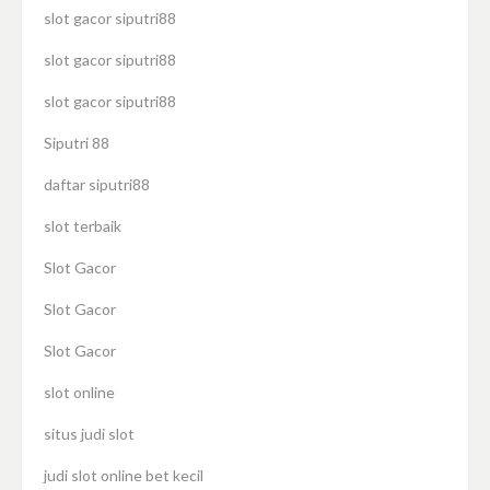
slot gacor siputri88
slot gacor siputri88
slot gacor siputri88
Siputri 88
daftar siputri88
slot terbaik
Slot Gacor
Slot Gacor
Slot Gacor
slot online
situs judi slot
judi slot online bet kecil