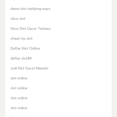
demo slot mahjong ways
situs slot
Situs Slot Gacor Terbaru
cheat rtp slot
Daftar Slot Online
daftar slot88
Judi Slot Gacor Maxwin
slot online
slot online
slot online
slot online