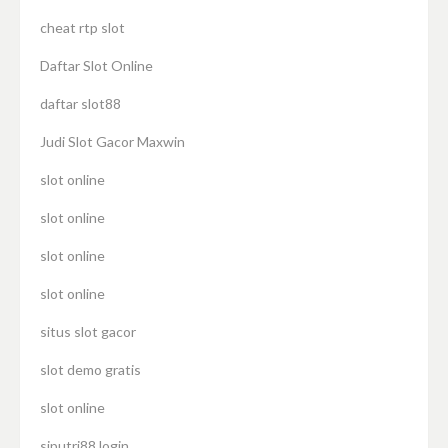
cheat rtp slot
Daftar Slot Online
daftar slot88
Judi Slot Gacor Maxwin
slot online
slot online
slot online
slot online
situs slot gacor
slot demo gratis
slot online
siputri88 login