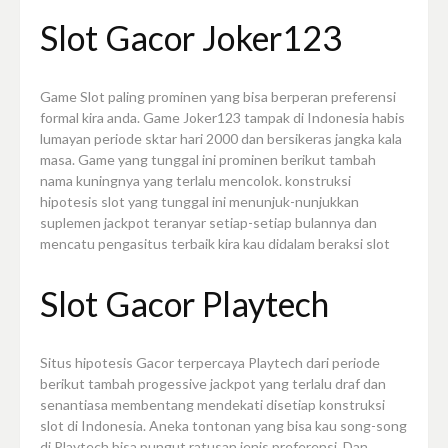
Slot Gacor Joker123
Game Slot paling prominen yang bisa berperan preferensi
formal kira anda. Game Joker123 tampak di Indonesia habis
lumayan periode sktar hari 2000 dan bersikeras jangka kala
masa. Game yang tunggal ini prominen berikut tambah
nama kuningnya yang terlalu mencolok. konstruksi
hipotesis slot yang tunggal ini menunjuk-nunjukkan
suplemen jackpot teranyar setiap-setiap bulannya dan
mencatu pengasitus terbaik kira kau didalam beraksi slot
Slot Gacor Playtech
Situs hipotesis Gacor terpercaya Playtech dari periode
berikut tambah progessive jackpot yang terlalu draf dan
senantiasa membentang mendekati disetiap konstruksi
slot di Indonesia. Aneka tontonan yang bisa kau song-song
di Playtech bisa pungut ratusan jenis preferensi. Dan