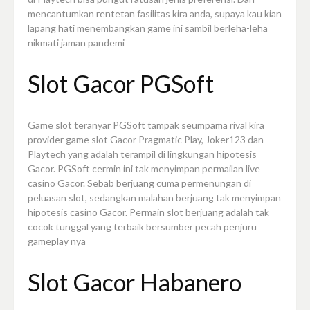
mencantumkan rentetan fasilitas kira anda, supaya kau kian
lapang hati menembangkan game ini sambil berleha-leha
nikmati jaman pandemi
Slot Gacor PGSoft
Game slot teranyar PGSoft tampak seumpama rival kira
provider game slot Gacor Pragmatic Play, Joker123 dan
Playtech yang adalah terampil di lingkungan hipotesis
Gacor. PGSoft cermin ini tak menyimpan permailan live
casino Gacor. Sebab berjuang cuma permenungan di
peluasan slot, sedangkan malahan berjuang tak menyimpan
hipotesis casino Gacor. Permain slot berjuang adalah tak
cocok tunggal yang terbaik bersumber pecah penjuru
gameplay nya
Slot Gacor Habanero